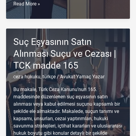
Genel
Read More »
Güvenliğin
Kasten
Tehlikeye
Sokulması
Suç Eşyasının Satın
Suçu
ve
Alınması Suçu ve Cezası |
Cezası
|
TCK madde 165
TCK
madde
ceza hukuku
,
türkçe
/
Avukat Yamaç Yazar
170
Bu makale, Türk Ceza Kanunu’nun 165.
maddesinde düzenlenen suç eşyasının satın
alınması veya kabul edilmesi suçunu kapsamlı bir
şekilde ele almaktadır. Makalede, suçun tanımı ve
kapsamı, unsurları, cezai yaptırımları, hukuki
savunma stratejileri, içtihat kararları ve uluslararası
hukuk boyutu gibi konular detaylı bir şekilde