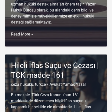
uzman hukuki destek almaları önem taşır. Yazar
Hukuk Bürosu olarak, bu alandaki derin bilgi ve
deneyimimizle müvekkillerimize en etkili hukuki
desteği sağlamaktayız.
Karşılıksız
Read More »
Yararlanma
Suçu
ve
Cezası
Hileli İflas Suçu ve Cezası |
|
TCK
TCK madde 161
madde
163
ceza hukuku
,
türkçe
/
Avukat Yamaç Yazar
Bu makale, Türk Ceza Kanunu’nun 161.
maddesinde düzenlenen hileli iflas suçunu
kapsamlı bir şekilde ele almaktadır. Hileli iflas