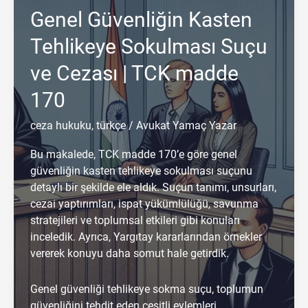
Genel Güvenliğin Kasten
Tehlikeye Sokulması Suçu
ve Cezası | TCK madde
170
ceza hukuku
,
türkçe
/
Avukat Yamaç Yazar
Bu makalede, TCK madde 170’e göre genel
güvenliğin kasten tehlikeye sokulması suçunu
detaylı bir şekilde ele aldık. Suçun tanımı, unsurları,
cezai yaptırımları, ispat yükümlülüğü, savunma
stratejileri ve toplumsal etkileri gibi konuları
inceledik. Ayrıca, Yargıtay kararlarından örnekler
vererek konuyu daha somut hale getirdik.
Genel güvenliği tehlikeye sokma suçu, toplumun
güvenliğini tehdit eden çeşitli eylemleri