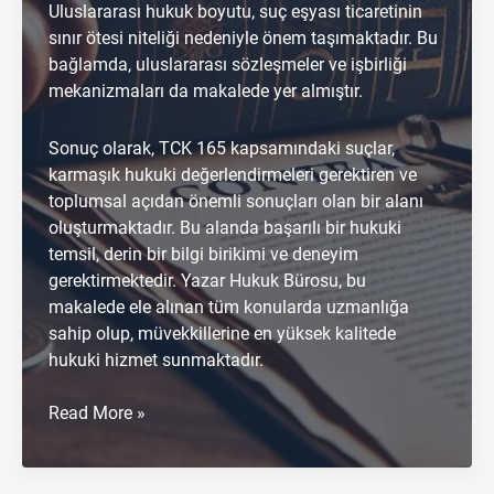
Uluslararası hukuk boyutu, suç eşyası ticaretinin
sınır ötesi niteliği nedeniyle önem taşımaktadır. Bu
bağlamda, uluslararası sözleşmeler ve işbirliği
mekanizmaları da makalede yer almıştır.
Sonuç olarak, TCK 165 kapsamındaki suçlar,
karmaşık hukuki değerlendirmeleri gerektiren ve
toplumsal açıdan önemli sonuçları olan bir alanı
oluşturmaktadır. Bu alanda başarılı bir hukuki
temsil, derin bir bilgi birikimi ve deneyim
gerektirmektedir. Yazar Hukuk Bürosu, bu
makalede ele alınan tüm konularda uzmanlığa
sahip olup, müvekkillerine en yüksek kalitede
hukuki hizmet sunmaktadır.
Suç
Read More »
Eşyasının
Satın
Alınması