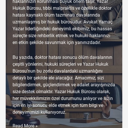
haklarınızın korunması büyük önem taşır. Yazar
Hukuk Bürosu, tıbbi malpraktis ve özellikle doktor
hatası kaynaklı ölüm tazminatı davalarında
uzmanlaşmış bir hukuk bürosudur. Avukat Yamaç
Yazar liderliğindeki deneyimli ekibimiz, bu hassas
süreçte size rehberlik etmek ve hukuki haklarınızı
en etkin şekilde savunmak için yanınızdadır.
Bu yazıda, doktor hatası sonucu ölüm davalarının
çeşitli yönlerini, hukuki süreçleri ve Yazar Hukuk
Bürosu’nun bu zorlu davalardaki uzmanlığını
detaylı bir şekilde ele alacağız. Amacımız, sizi
bilgilendirmek, güçlendirmek ve adalet arayışınızda
size destek olmaktır. Yazar Hukuk Bürosu olarak,
her müvekkilimizin özel durumunu anlıyor ve sizin
için en iyi sonucu elde etmek için tüm bilgi ve
deneyimimizi kullanıyoruz.
Doktor
Read More »