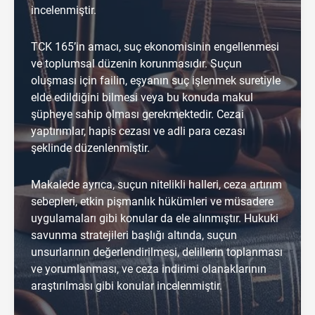
incelenmiştir.
TCK 165’in amacı, suç ekonomisinin engellenmesi
ve toplumsal düzenin korunmasıdır. Suçun
oluşması için failin, eşyanın suç işlenmek suretiyle
elde edildiğini bilmesi veya bu konuda makul
şüpheye sahip olması gerekmektedir. Cezai
yaptırımlar, hapis cezası ve adli para cezası
şeklinde düzenlenmiştir.
Makalede ayrıca, suçun nitelikli halleri, ceza artırım
sebepleri, etkin pişmanlık hükümleri ve müsadere
uygulamaları gibi konular da ele alınmıştır. Hukuki
savunma stratejileri başlığı altında, suçun
unsurlarının değerlendirilmesi, delillerin toplanması
ve yorumlanması, ve ceza indirimi olanaklarının
araştırılması gibi konular incelenmiştir.