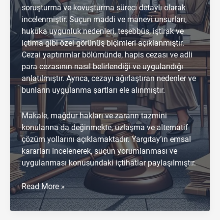
soruşturma ve kovuşturma süreci detaylı olarak
incelenmiştir. Suçun maddi ve manevi unsurları,
hukuka uygunluk nedenleri, teşebbüs, iştirak ve
içtima gibi özel görünüş biçimleri açıklanmıştır.
Cezai yaptırımlar bölümünde, hapis cezası ve adli
para cezasının nasıl belirlendiği ve uygulandığı
anlatılmıştır. Ayrıca, cezayı ağırlaştıran nedenler ve
bunların uygulanma şartları ele alınmıştır.
Makale, mağdur hakları ve zararın tazmini
konularına da değinmekte, uzlaşma ve alternatif
çözüm yollarını açıklamaktadır. Yargıtay’ın emsal
kararları incelenerek, suçun yorumlanması ve
uygulanması konusundaki içtihatlar paylaşılmıştır.
Mala
Read More »
Zarar
Verme