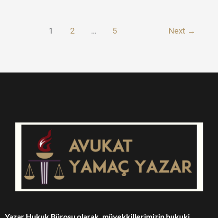
Suçu
ve
Cezası|
1
2
…
5
Next
→
TCK
madde
151
ve
152
Yazar Hukuk Bürosu olarak, müvekkillerimizin hukuki