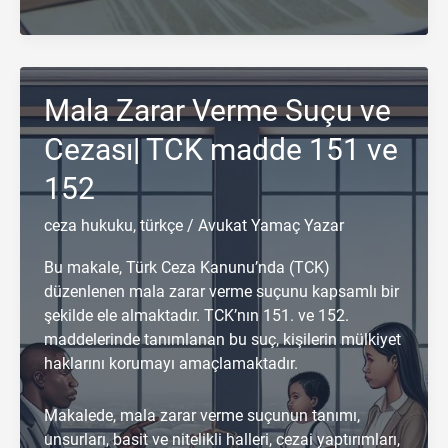
Kötüye
Kullanma
Suçu
ve
Mala Zarar Verme Suçu ve
Cezası
|
Cezası| TCK madde 151 ve
TCK
madde
152
155
ceza hukuku
,
türkçe
/
Avukat Yamaç Yazar
Bu makale, Türk Ceza Kanunu’nda (TCK)
düzenlenen mala zarar verme suçunu kapsamlı bir
şekilde ele almaktadır. TCK’nın 151. ve 152.
maddelerinde tanımlanan bu suç, kişilerin mülkiyet
haklarını korumayı amaçlamaktadır.
Makalede, mala zarar verme suçunun tanımı,
unsurları, basit ve nitelikli halleri, cezai yaptırımları,