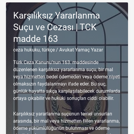
Suçu
Karşılıksız Yararlanma
ve
Cezası
Suçu ve Cezası | TCK
|
TCK
madde 163
madde
165
ceza hukuku
,
türkçe
/
Avukat Yamaç Yazar
Türk Ceza Kanunu’nun 163. maddesinde
düzenlenen karşılıksız yararlanma suçu, bir mal
veya hizmetten bedel ödemeden veya ödeme niyeti
olmaksızın faydalanmayı ifade eder. Bu suç,
günlük hayatta sıkça karşılaşılabilecek durumlarda
ortaya çıkabilir ve hukuki sonuçları ciddi olabilir.
Karşılıksız yararlanma suçunun temel unsurları
arasında, bir mal veya hizmetten fiilen yararlanma,
ödeme yükümlülüğünün bulunması ve ödeme