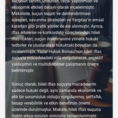
suçunun tanımı, unsurları, cezai yaptırımları ve
ekonomik etkileri detaylı olarak incelenmiştir.
Makalede, suçun tespiti ve delillendirilmesi
süreçleri, savunma stratejileri ve Yargıtay’ın emsal
kararları gibi pratik yönler de ele alınmıştır. Ayrıca,
iflas erteleme ve konkordato süreçlerindeki hileli
iflas riskleri, suçun önlenmesine yönelik hukuki
tedbirler ve uluslararası hukuktaki boyutları da
incelenmiştir. Yazar Hukuk Bürosu’nun hileli iflas
suçuyla mücadeledeki rolü vurgulanarak, proaktif
yaklaşımın ve multidisipliner çalışmanın önemi
belirtilmiştir.
Sonuç olarak, hileli iflas suçuyla mücadelenin
sadece hukuki değil, aynı zamanda ekonomik ve
etik bir sorumluluk olduğu vurgulanmış, şeffaflık,
hesap verebilirlik ve etkin denetimin önemi
üzerinde durulmuştur. Makale, hileli iflas suçuna
ilişkin sıkça sorulan sorularla tamamlanmıştır.