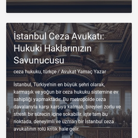
Hatası
Sonucu
Ölüm:
Hukuki
İstanbul Ceza Avukatı:
Haklarınızı
Yazar
Hukuki Haklarınızın
Hukuk
Bürosu
Savunucusu
ile
Koruyun
ceza hukuku
,
türkçe
/
Avukat Yamaç Yazar
İstanbul, Türkiye’nin en büyük şehri olarak,
karmaşık ve yoğun bir ceza hukuku sistemine ev
sahipliği yapmaktadır. Bu metropolde ceza
davalarıyla karşı karşıya kalmak, bireyleri zorlu ve
stresli bir sürecin içine sokabilir. İşte tam bu
noktada, deneyimli ve uzman bir İstanbul ceza
avukatının rolü kritik hale gelir.