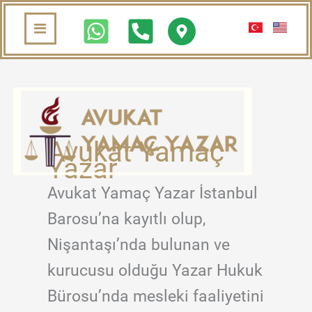
İçeriğe
atla
Avukat Yamaç
Yazar
Avukat Yamaç Yazar İstanbul
Barosu’na kayıtlı olup,
Nişantaşı’nda bulunan ve
kurucusu olduğu Yazar Hukuk
Bürosu’nda mesleki faaliyetini