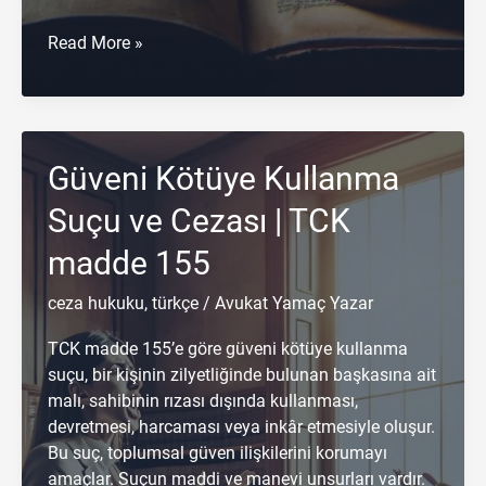
Hileli
Read More »
İflas
Suçu
ve
Cezası
Güveni Kötüye Kullanma
|
TCK
Suçu ve Cezası | TCK
madde
161
madde 155
ceza hukuku
,
türkçe
/
Avukat Yamaç Yazar
TCK madde 155’e göre güveni kötüye kullanma
suçu, bir kişinin zilyetliğinde bulunan başkasına ait
malı, sahibinin rızası dışında kullanması,
devretmesi, harcaması veya inkâr etmesiyle oluşur.
Bu suç, toplumsal güven ilişkilerini korumayı
amaçlar. Suçun maddi ve manevi unsurları vardır.