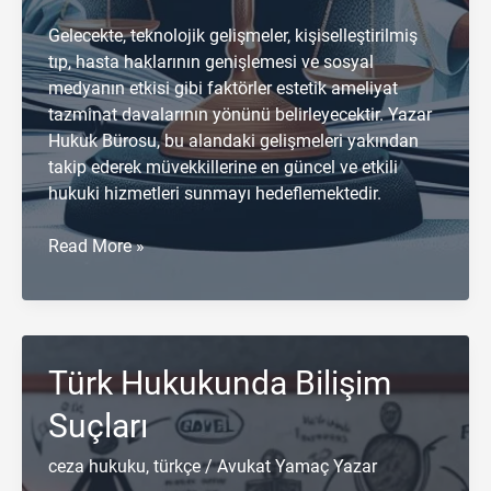
Gelecekte, teknolojik gelişmeler, kişiselleştirilmiş
tıp, hasta haklarının genişlemesi ve sosyal
medyanın etkisi gibi faktörler estetik ameliyat
tazminat davalarının yönünü belirleyecektir. Yazar
Hukuk Bürosu, bu alandaki gelişmeleri yakından
takip ederek müvekkillerine en güncel ve etkili
hukuki hizmetleri sunmayı hedeflemektedir.
Estetik
Read More »
Ameliyatlarda
Tazminat
Davaları:
Haklar
Türk Hukukunda Bilişim
ve
Tazminat
Suçları
Süreci
ceza hukuku
,
türkçe
/
Avukat Yamaç Yazar