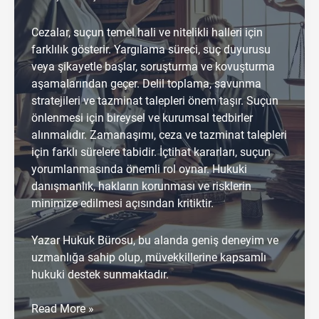
Cezalar, suçun temel hali ve nitelikli halleri için
farklılık gösterir. Yargılama süreci, suç duyurusu
veya şikayetle başlar, soruşturma ve kovuşturma
aşamalarından geçer. Delil toplama, savunma
stratejileri ve tazminat talepleri önem taşır. Suçun
önlenmesi için bireysel ve kurumsal tedbirler
alınmalıdır. Zamanaşımı, ceza ve tazminat talepleri
için farklı sürelere tabidir. İçtihat kararları, suçun
yorumlanmasında önemli rol oynar. Hukuki
danışmanlık, hakların korunması ve risklerin
minimize edilmesi açısından kritiktir.
Yazar Hukuk Bürosu, bu alanda geniş deneyim ve
uzmanlığa sahip olup, müvekkillerine kapsamlı
hukuki destek sunmaktadır.
Güveni
Read More »