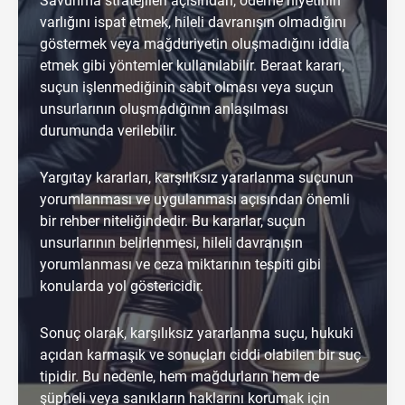
Savunma stratejileri açısından, ödeme niyetinin
varlığını ispat etmek, hileli davranışın olmadığını
göstermek veya mağduriyetin oluşmadığını iddia
etmek gibi yöntemler kullanılabilir. Beraat kararı,
suçun işlenmediğinin sabit olması veya suçun
unsurlarının oluşmadığının anlaşılması
durumunda verilebilir.
Yargıtay kararları, karşılıksız yararlanma suçunun
yorumlanması ve uygulanması açısından önemli
bir rehber niteliğindedir. Bu kararlar, suçun
unsurlarının belirlenmesi, hileli davranışın
yorumlanması ve ceza miktarının tespiti gibi
konularda yol göstericidir.
Sonuç olarak, karşılıksız yararlanma suçu, hukuki
açıdan karmaşık ve sonuçları ciddi olabilen bir suç
tipidir. Bu nedenle, hem mağdurların hem de
şüpheli veya sanıkların haklarını korumak için