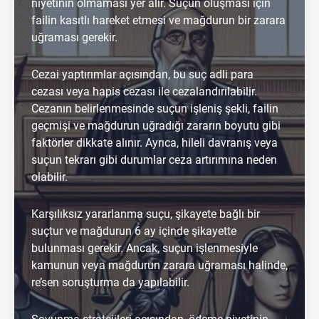
niyetinin olmaması yer alır. Suçun oluşması için
failin kasıtlı hareket etmesi ve mağdurun bir zarara
uğraması gerekir.
Cezai yaptırımlar açısından, bu suç adli para
cezası veya hapis cezası ile cezalandırılabilir.
Cezanın belirlenmesinde suçun işleniş şekli, failin
geçmişi ve mağdurun uğradığı zararın boyutu gibi
faktörler dikkate alınır. Ayrıca, hileli davranış veya
suçun tekrarı gibi durumlar ceza artırımına neden
olabilir.
Karşılıksız yararlanma suçu, şikayete bağlı bir
suçtur ve mağdurun 6 ay içinde şikayette
bulunması gerekir. Ancak, suçun işlenmesiyle
kamunun veya mağdurun zarara uğraması halinde,
re’sen soruşturma da yapılabilir.