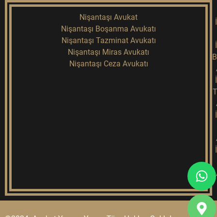
Nişantaşı Avukat
Nişantaşı Boşanma Avukatı
Nişantaşı Tazminat Avukatı
Nişantaşı Miras Avukatı
B
Nişantaşı Ceza Avukatı
T
Wh
Ma
Ph
ma
sq
alt
alt