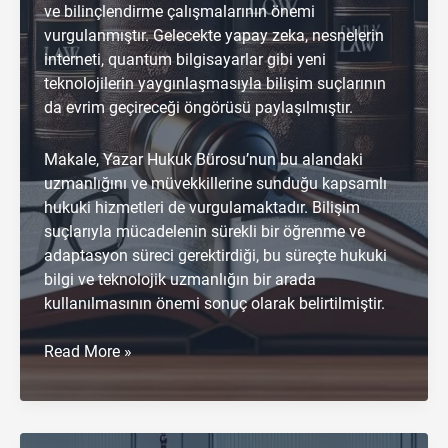
ve bilinçlendirme çalışmalarının önemi
vurgulanmıştır. Gelecekte yapay zeka, nesnelerin
interneti, quantum bilgisayarlar gibi yeni
teknolojilerin yaygınlaşmasıyla bilişim suçlarının
da evrim geçireceği öngörüsü paylaşılmıştır.
Makale, Yazar Hukuk Bürosu’nun bu alandaki
uzmanlığını ve müvekkillerine sunduğu kapsamlı
hukuki hizmetleri de vurgulamaktadır. Bilişim
suçlarıyla mücadelenin sürekli bir öğrenme ve
adaptasyon süreci gerektirdiği, bu süreçte hukuki
bilgi ve teknolojik uzmanlığın bir arada
kullanılmasının önemi sonuç olarak belirtilmiştir.
Türk
Read More »
Hukukunda
Bilişim
Suçları