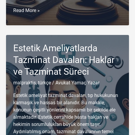
İstanbul
Read More »
Ceza
Avukatı:
Hukuki
Haklarınızın
Estetik Ameliyatlarda
Savunucusu
Tazminat Davaları: Haklar
ve Tazminat Süreci
malpraktis
,
türkçe
/
Avukat Yamaç Yazar
Estetik ameliyat tazminat davaları, tıp hukukunun
karmaşık ve hassas bir alanıdır. Bu makale,
konunun çeşitli yönlerini kapsamlı bir şekilde ele
almaktadır. Estetik cerrahide hasta hakları ve
hekimin sorumlulukları büyük önem taşır.
Aydınlatılmış onam, tazminat davalarının temel