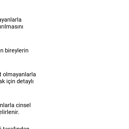
ayanlarla
ırılmasını
n bireylerin
it olmayanlarla
k için detaylı
nlarla cinsel
irlenir.