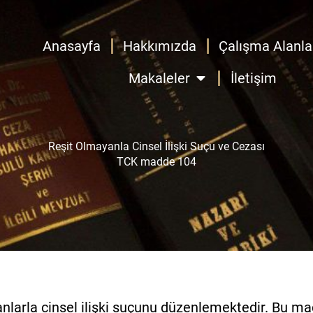
Anasayfa
Hakkımızda
Çalışma Alanla
OPEN MAKALELER
Makaleler
İletişim
Reşit Olmayanla Cinsel İlişki Suçu ve Cezası
TCK madde 104
larla cinsel ilişki suçunu düzenlemektedir. Bu m