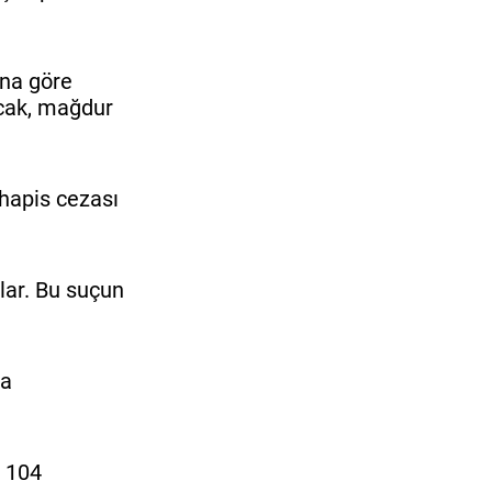
ına göre
Ancak, mağdur
 hapis cezası
lar. Bu suçun
da
e 104