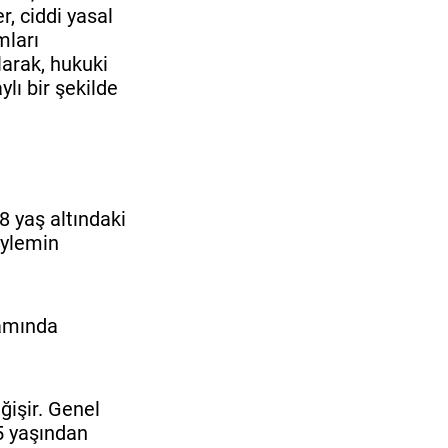
r, ciddi yasal
mları
larak, hukuki
lı bir şekilde
 yaş altındaki
eylemin
samında
ğişir. Genel
15 yaşından