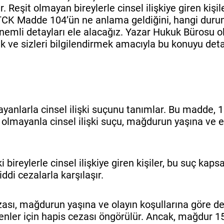
eşit olmayan bireylerle cinsel ilişkiye giren kişile
a, TCK Madde 104’ün ne anlama geldiğini, hangi duru
önemli detayları ele alacağız. Yazar Hukuk Bürosu o
k ve sizleri bilgilendirmek amacıyla bu konuyu detay
nlarla cinsel ilişki suçunu tanımlar. Bu madde, 18
eşit olmayanla cinsel ilişki suçu, mağdurun yaşına ve 
i bireylerle cinsel ilişkiye giren kişiler, bu suç kap
ddi cezalarla karşılaşır.
sı, mağdurun yaşına ve olayın koşullarına göre de
girenler için hapis cezası öngörülür. Ancak, mağdur 