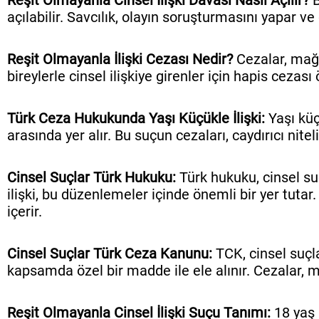
Reşit Olmayanla Cinsel İlişki Davası Nasıl Açılır?
B
açılabilir. Savcılık, olayın soruşturmasını yapar ve
Reşit Olmayanla İlişki Cezası Nedir?
Cezalar, mağd
bireylerle cinsel ilişkiye girenler için hapis cezas
Türk Ceza Hukukunda Yaşı Küçükle İlişki:
Yaşı küç
arasında yer alır. Bu suçun cezaları, caydırıcı nit
Cinsel Suçlar Türk Hukuku:
Türk hukuku, cinsel suç
ilişki, bu düzenlemeler içinde önemli bir yer tuta
içerir.
Cinsel Suçlar Türk Ceza Kanunu:
TCK, cinsel suçlar
kapsamda özel bir madde ile ele alınır. Cezalar, m
Reşit Olmayanla Cinsel İlişki Suçu Tanımı:
18 yaş a