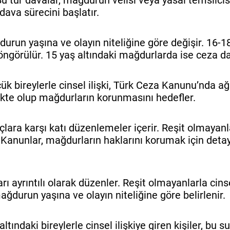
u tür davalar, mağdurun velisi veya yasal temsilcis
 dava sürecini başlatır.
urun yaşına ve olayın niteliğine göre değişir. 16-1
ı öngörülür. 15 yaş altındaki mağdurlarda ise ceza da
ük bireylerle cinsel ilişki, Türk Ceza Kanunu’nda ağ
elikte olup mağdurların korunmasını hedefler.
lara karşı katı düzenlemeler içerir. Reşit olmayanl
r. Kanunlar, mağdurların haklarını korumak için deta
ı ayrıntılı olarak düzenler. Reşit olmayanlarla cinsel
ağdurun yaşına ve olayın niteliğine göre belirlenir.
ltındaki bireylerle cinsel ilişkiye giren kişiler, bu