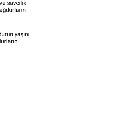
ve savcılık
ağdurların
durun yaşını
durların