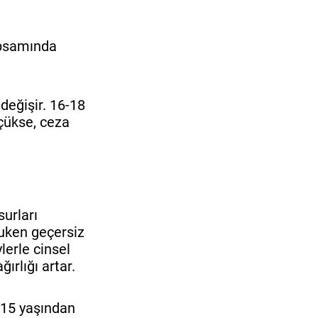
kapsamında
değişir. 16-18
üçükse, ceza
surları
kuken geçersiz
lerle cinsel
ırlığı artar.
r 15 yaşından