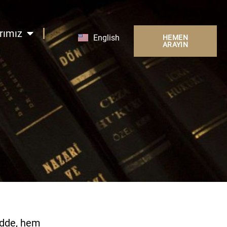
OPEN ÇALIŞMA ALANLARIMIZ
rımız
English
HEMEN
ARAYIN
adde, hem